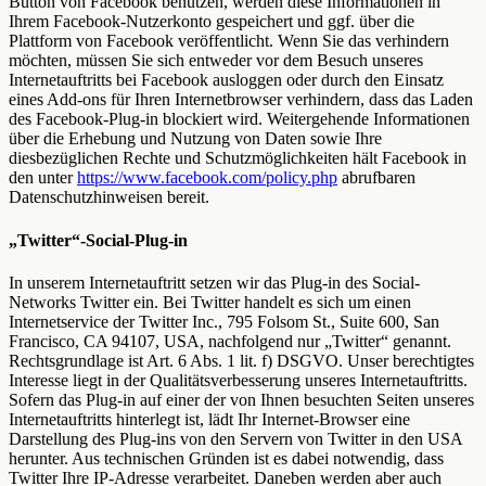
Button von Facebook benutzen, werden diese Informationen in
Ihrem Facebook-Nutzerkonto gespeichert und ggf. über die
Plattform von Facebook veröffentlicht. Wenn Sie das verhindern
möchten, müssen Sie sich entweder vor dem Besuch unseres
Internetauftritts bei Facebook ausloggen oder durch den Einsatz
eines Add-ons für Ihren Internetbrowser verhindern, dass das Laden
des Facebook-Plug-in blockiert wird. Weitergehende Informationen
über die Erhebung und Nutzung von Daten sowie Ihre
diesbezüglichen Rechte und Schutzmöglichkeiten hält Facebook in
den unter
https://www.facebook.com/policy.php
abrufbaren
Datenschutzhinweisen bereit.
„Twitter“-Social-Plug-in
In unserem Internetauftritt setzen wir das Plug-in des Social-
Networks Twitter ein. Bei Twitter handelt es sich um einen
Internetservice der Twitter Inc., 795 Folsom St., Suite 600, San
Francisco, CA 94107, USA, nachfolgend nur „Twitter“ genannt.
Rechtsgrundlage ist Art. 6 Abs. 1 lit. f) DSGVO. Unser berechtigtes
Interesse liegt in der Qualitätsverbesserung unseres Internetauftritts.
Sofern das Plug-in auf einer der von Ihnen besuchten Seiten unseres
Internetauftritts hinterlegt ist, lädt Ihr Internet-Browser eine
Darstellung des Plug-ins von den Servern von Twitter in den USA
herunter. Aus technischen Gründen ist es dabei notwendig, dass
Twitter Ihre IP-Adresse verarbeitet. Daneben werden aber auch