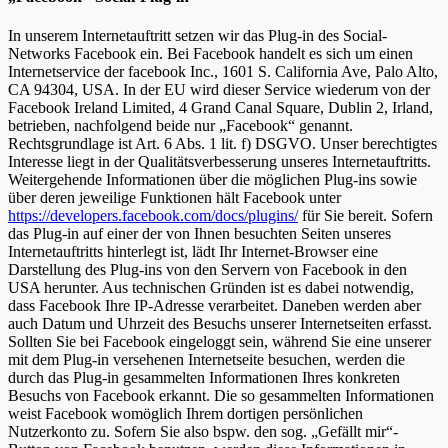
In unserem Internetauftritt setzen wir das Plug-in des Social-
Networks Facebook ein. Bei Facebook handelt es sich um einen
Internetservice der facebook Inc., 1601 S. California Ave, Palo Alto,
CA 94304, USA. In der EU wird dieser Service wiederum von der
Facebook Ireland Limited, 4 Grand Canal Square, Dublin 2, Irland,
betrieben, nachfolgend beide nur „Facebook“ genannt.
Rechtsgrundlage ist Art. 6 Abs. 1 lit. f) DSGVO. Unser berechtigtes
Interesse liegt in der Qualitätsverbesserung unseres Internetauftritts.
Weitergehende Informationen über die möglichen Plug-ins sowie
über deren jeweilige Funktionen hält Facebook unter
https://developers.facebook.com/docs/plugins/
für Sie bereit. Sofern
das Plug-in auf einer der von Ihnen besuchten Seiten unseres
Internetauftritts hinterlegt ist, lädt Ihr Internet-Browser eine
Darstellung des Plug-ins von den Servern von Facebook in den
USA herunter. Aus technischen Gründen ist es dabei notwendig,
dass Facebook Ihre IP-Adresse verarbeitet. Daneben werden aber
auch Datum und Uhrzeit des Besuchs unserer Internetseiten erfasst.
Sollten Sie bei Facebook eingeloggt sein, während Sie eine unserer
mit dem Plug-in versehenen Internetseite besuchen, werden die
durch das Plug-in gesammelten Informationen Ihres konkreten
Besuchs von Facebook erkannt. Die so gesammelten Informationen
weist Facebook womöglich Ihrem dortigen persönlichen
Nutzerkonto zu. Sofern Sie also bspw. den sog. „Gefällt mir“-